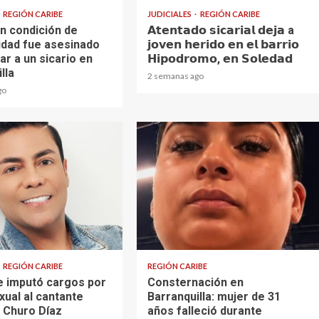
REGIÓN CARIBE
JUDICIALES
REGIÓN CARIBE
n condición de
𝗔𝘁𝗲𝗻𝘁𝗮𝗱𝗼 𝘀𝗶𝗰𝗮𝗿𝗶𝗮𝗹 𝗱𝗲𝗷𝗮 a
idad fue asesinado
𝗷𝗼𝘃𝗲𝗻 𝗵𝗲𝗿𝗶𝗱𝗼 𝗲𝗻 𝗲𝗹 𝗯𝗮𝗿𝗿𝗶𝗼
ar a un sicario en
𝗛𝗶𝗽𝗼𝗱𝗿𝗼𝗺𝗼, 𝗲𝗻 𝗦𝗼𝗹𝗲𝗱𝗮𝗱
lla
2 semanas ago
go
2 min read
REGIÓN CARIBE
REGIÓN CARIBE
le imputó cargos por
Consternación en
xual al cantante
Barranquilla: mujer de 31
o Churo Díaz
años falleció durante