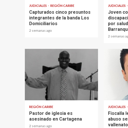
JUDICIALES
REGIÓN CARIBE
JUDICIALES
Capturados cinco presuntos
Joven co
integrantes de la banda Los
discapac
Domiciliarios
por salud
Barranqui
2 semanas ago
2 semanas a
1 min read
1 min read
REGIÓN CARIBE
JUDICIALES
Pastor de iglesia es
Fiscalía 
asesinado en Cartagena
abuso se
vallenat
2 semanas ago