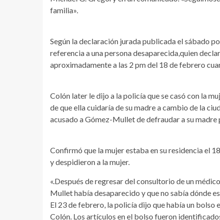
familia».
Según la declaración jurada publicada el sábado po
referencia a una persona desaparecida,quien decla
aproximadamente a las 2 pm del 18 de febrero cuand
Colón later le dijo a la policía que se casó con la
de que ella cuidaría de su madre a cambio de la ci
acusado a Gómez-Mullet de defraudar a su madre po
Confirmó que la mujer estaba en su residencia el 18
y despidieron a la mujer.
«.Después de regresar del consultorio de un médi
Mullet había desaparecido y que no sabía dónde es
El 23 de febrero, la policía dijo que había un bols
Colón. Los artículos en el bolso fueron identific