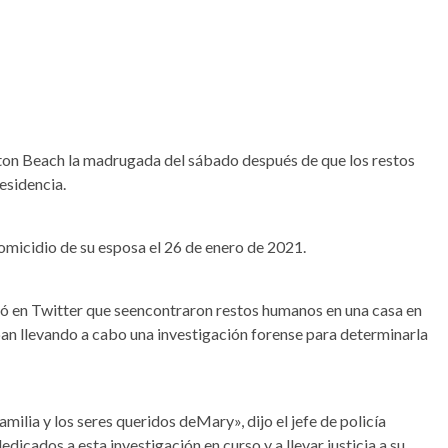
ton Beach la madrugada del sábado después de que los restos
esidencia.
omicidio de su esposa el 26 de enero de 2021.
licó en Twitter que seencontraron restos humanos en una casa en
ban llevando a cabo una investigación forense para determinarla
milia y los seres queridos deMary», dijo el jefe de policía
cados a esta investigación en curso y a llevar justicia a su