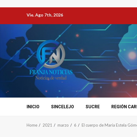
Vie. Ago 7th, 2026
INICIO
SINCELEJO
SUCRE
REGIÓN CAR
Home
2021
marzo
6
El cuerpo de María Estela Góme