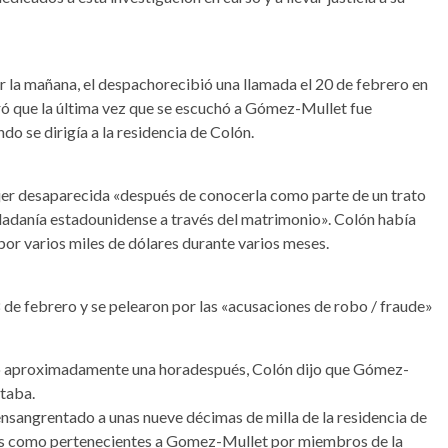
r la mañana, el despachorecibió una llamada el 20 de febrero en
ró que la última vez que se escuchó a Gómez-Mullet fue
o se dirigía a la residencia de Colón.
 mujer desaparecida «después de conocerla como parte de un trato
udadanía estadounidense a través del matrimonio». Colón había
r varios miles de dólares durante varios meses.
 de febrero y se pelearon por las «acusaciones de robo / fraude»
co aproximadamente una horadespués, Colón dijo que Gómez-
taba.
o ensangrentado a unas nueve décimas de milla de la residencia de
ados como pertenecientes a Gomez-Mullet por miembros de la