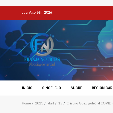
Jue. Ago 6th, 2026
INICIO
SINCELEJO
SUCRE
REGIÓN CAR
Home
2021
abril
15
Cristino Goez, goleó al COVID-