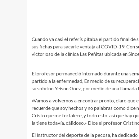
Cuando ya casi el referís pitaba el partido final de
sus fichas para sacarle ventaja al COVID-19. Con su
victorioso de la clínica Las Peñitas ubicada en Since
El profesor permaneció internado durante una seman
partido a la enfermedad, En medio de su recuperació
su sobrino Yeison Goez, por medio de una llamada t
«Vamos a volvernos a encontrar pronto, claro que 
recuerde que soy hechos y no palabras como dice mi
Cristo que me fortalece, y todo esto, así que hay que
la tiene todavía, cálidoso.» Dice el profesor Cristino
El instructor del deporte de la pecosa, ha dedicado 