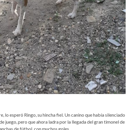
, lo esperó Ringo, su hincha fiel. Un canino que había silenciado
 de juego, pero que ahora ladra por la llegada del gran timonel de
canchas de fútbol, con muchos goles.