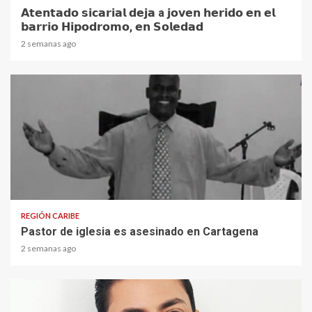
𝗔𝘁𝗲𝗻𝘁𝗮𝗱𝗼 𝘀𝗶𝗰𝗮𝗿𝗶𝗮𝗹 𝗱𝗲𝗷𝗮 a 𝗷𝗼𝘃𝗲𝗻 𝗵𝗲𝗿𝗶𝗱𝗼 𝗲𝗻 𝗲𝗹
𝗯𝗮𝗿𝗿𝗶𝗼 𝗛𝗶𝗽𝗼𝗱𝗿𝗼𝗺𝗼, 𝗲𝗻 𝗦𝗼𝗹𝗲𝗱𝗮𝗱
2 semanas ago
1 min read
REGIÓN CARIBE
Pastor de iglesia es asesinado en Cartagena
2 semanas ago