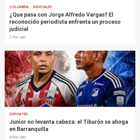
COLOMBIA
JUDICIALES
¿Que pasa con Jorge Alfredo Vargas? El
reconocido periodista enfrenta un proceso
judicial
2 días ago
2 min read
DEPORTES
Junior no levanta cabeza: el Tiburón se ahoga
en Barranquilla
4 días ago