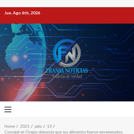
Jue. Ago 6th, 2026
Home
2021
julio
13
Concejal en Ovejas denuncia que sus alimentos fueron envenenados