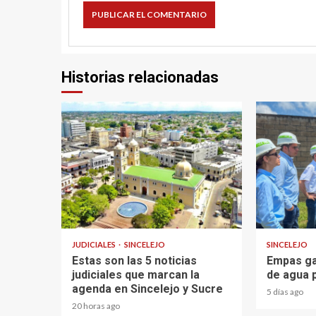
Historias relacionadas
2 min read
1 min read
JUDICIALES
SINCELEJO
SINCELEJO
Estas son las 5 noticias
Empas ga
judiciales que marcan la
de agua 
agenda en Sincelejo y Sucre
5 días ago
20 horas ago