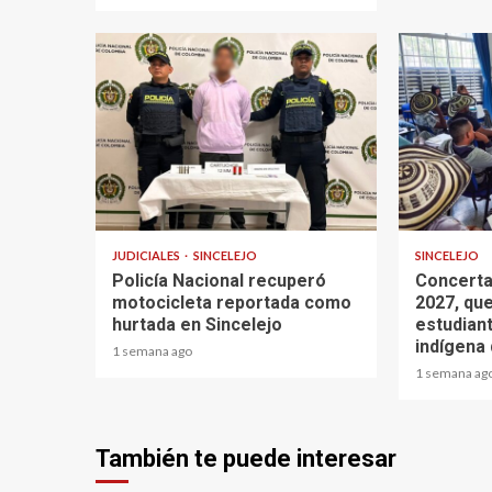
1 min read
1 min read
JUDICIALES
SINCELEJO
SINCELEJO
Policía Nacional recuperó
Concerta
motocicleta reportada como
2027, que
hurtada en Sincelejo
estudian
indígena 
1 semana ago
1 semana ag
También te puede interesar