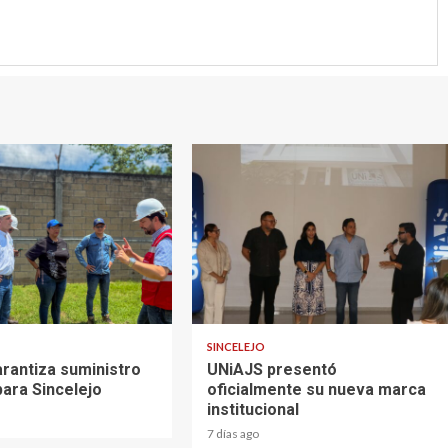
2 min read
SINCELEJO
rantiza suministro
UNiAJS presentó
para Sincelejo
oficialmente su nueva marca
institucional
7 días ago