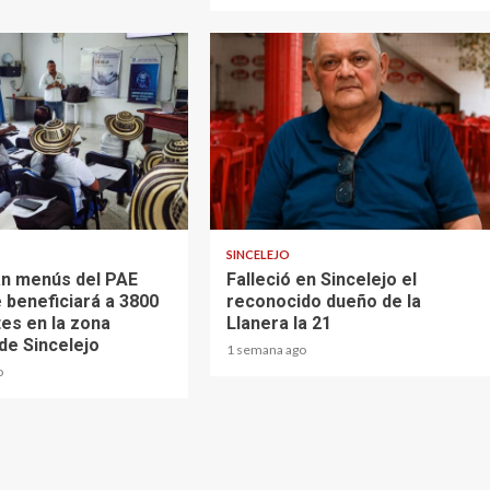
1 min read
SINCELEJO
n menús del PAE
Falleció en Sincelejo el
 beneficiará a 3800
reconocido dueño de la
tes en la zona
Llanera la 21
de Sincelejo
1 semana ago
o