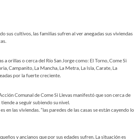
do sus cultivos, las familias sufren al ver anegadas sus viviendas
cas.
s a orillas o cerca del Río San Jorge como: El Torno, Come Si
loria, Campanito, La Mancha, La Metra, La Isla, Carate, La
adas por la fuerte creciente.
e Acción Comunal de Come Si Llevas manifestó que son cerca de
 tiende a seguir subiendo su nivel.
s en las viviendas. “las paredes de las casas se están cayendo lo
ueños y ancianos que por sus edades sufren. La situación es