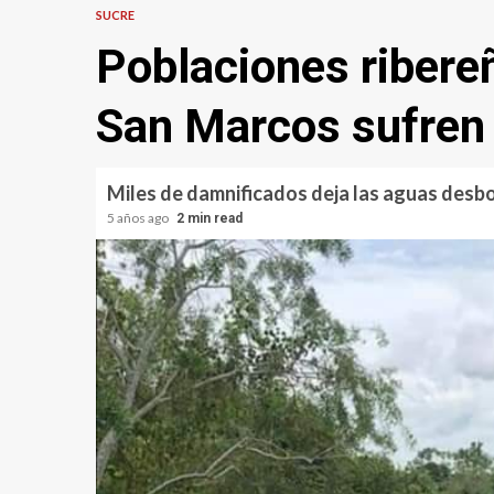
SUCRE
Poblaciones ribere
San Marcos sufren
Miles de damnificados deja las aguas desbo
5 años ago
2 min read