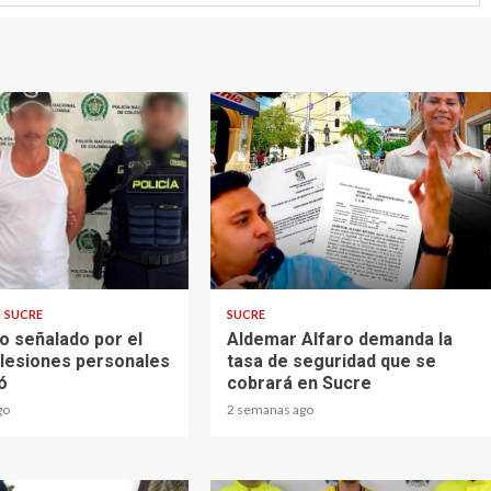
2 min read
SUCRE
SUCRE
o señalado por el
Aldemar Alfaro demanda la
e lesiones personales
tasa de seguridad que se
ó
cobrará en Sucre
go
2 semanas ago