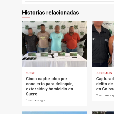
Historias relacionadas
2 min read
1 min read
SUCRE
JUDICIALES
Cinco capturados por
Capturad
concierto para delinquir,
delito d
extorsión y homicidio en
en Colos
Sucre
2 semanas a
1 semana ago