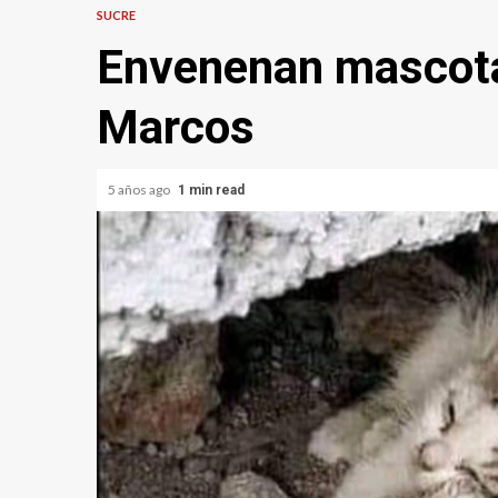
SUCRE
Envenenan mascota
Marcos
5 años ago
1 min read