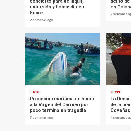
concierto para delinquir,
delito d
extorsión y homicidio en
en Colos
Sucre
2 semanas a
2 semanas ago
1 min read
2 min read
SUCRE
SUCRE
Procesión maritima en honor
La Dimar
a la Virgen del Carmen por
de la ma
poco termina en tragedia
Coveñas
3 semanas ago
4 semanas a