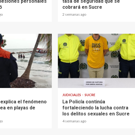
e lesiones personales
tasa de seguridad que se
ó
cobrará en Sucre
go
2 semanas ago
2 min read
JUDICIALES
SUCRE
 explica el fenómeno
La Policía continúa
rea en playas de
fortaleciendo la lucha contra
los delitos sexuales en Sucre
go
4 semanas ago