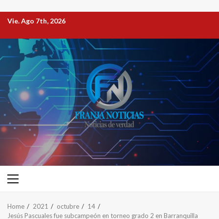
Vie. Ago 7th, 2026
Home
2021
octubre
14
Jesús Pascuales fue subcampeón en torneo grado 2 en Barranquilla