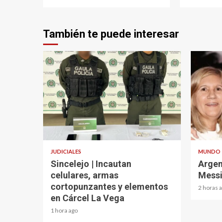
También te puede interesar
2 min read
2 min re
JUDICIALES
MUNDO
Sincelejo | Incautan
Argen
celulares, armas
Messi
cortopunzantes y elementos
2 horas 
en Cárcel La Vega
1 hora ago