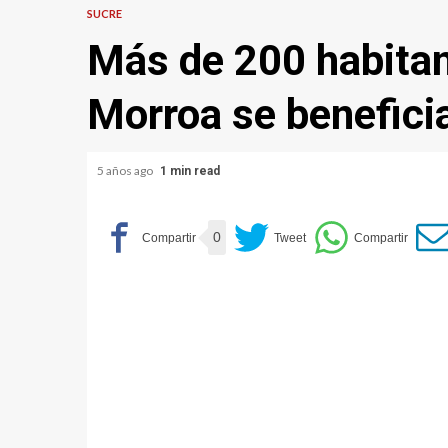
SUCRE
Más de 200 habitan
Morroa se benefici
5 años ago
1 min read
0