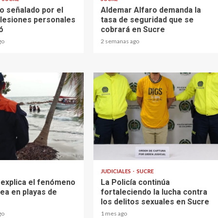
o señalado por el
Aldemar Alfaro demanda la
e lesiones personales
tasa de seguridad que se
ó
cobrará en Sucre
go
2 semanas ago
2 min read
JUDICIALES
SUCRE
 explica el fenómeno
La Policía continúa
rea en playas de
fortaleciendo la lucha contra
los delitos sexuales en Sucre
go
1 mes ago