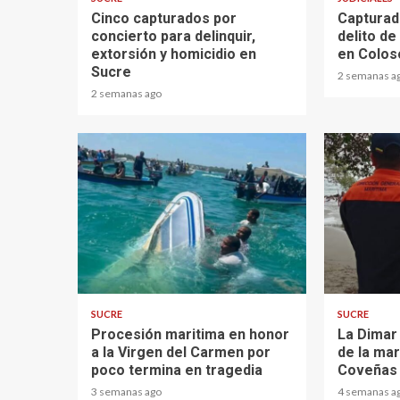
Cinco capturados por
Capturad
concierto para delinquir,
delito d
extorsión y homicidio en
en Colos
Sucre
2 semanas a
2 semanas ago
1 min read
2 min read
SUCRE
SUCRE
Procesión maritima en honor
La Dimar
a la Virgen del Carmen por
de la ma
poco termina en tragedia
Coveñas
3 semanas ago
4 semanas a