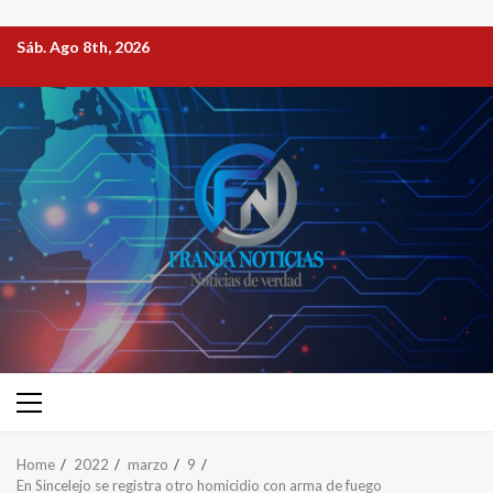
Sáb. Ago 8th, 2026
Home
2022
marzo
9
En Sincelejo se registra otro homicidio con arma de fuego