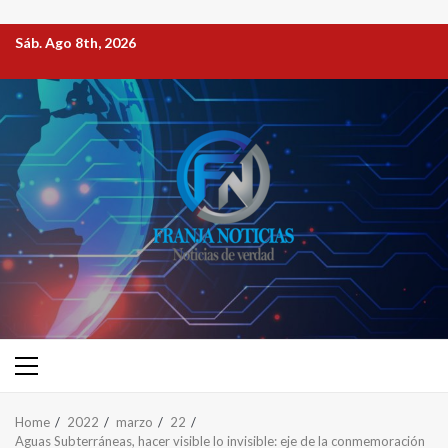
Sáb. Ago 8th, 2026
Home
2022
marzo
22
Aguas Subterráneas, hacer visible lo invisible: eje de la conmemoración