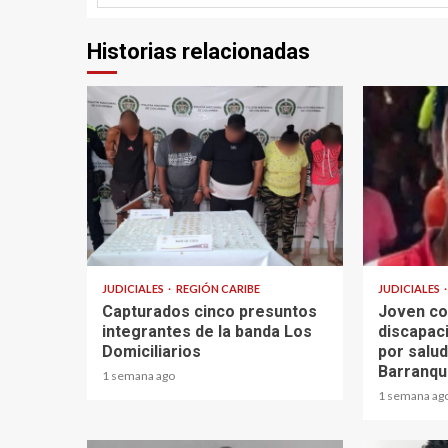
Historias relacionadas
1 min read
1 min read
JUDICIALES
REGIÓN CARIBE
JUDICIALES
Capturados cinco presuntos
Joven co
integrantes de la banda Los
discapac
Domiciliarios
por salud
Barranqui
1 semana ago
1 semana ag