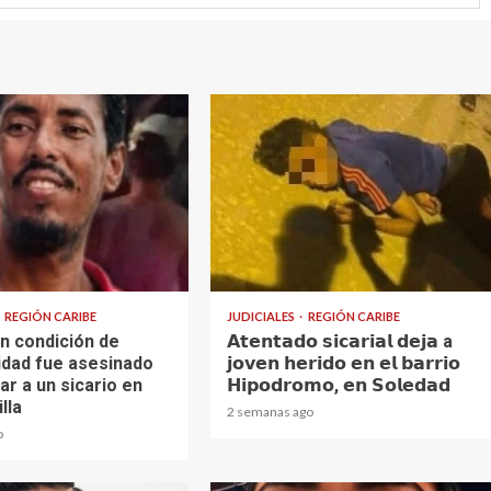
1 min read
REGIÓN CARIBE
JUDICIALES
REGIÓN CARIBE
n condición de
𝗔𝘁𝗲𝗻𝘁𝗮𝗱𝗼 𝘀𝗶𝗰𝗮𝗿𝗶𝗮𝗹 𝗱𝗲𝗷𝗮 a
idad fue asesinado
𝗷𝗼𝘃𝗲𝗻 𝗵𝗲𝗿𝗶𝗱𝗼 𝗲𝗻 𝗲𝗹 𝗯𝗮𝗿𝗿𝗶𝗼
ar a un sicario en
𝗛𝗶𝗽𝗼𝗱𝗿𝗼𝗺𝗼, 𝗲𝗻 𝗦𝗼𝗹𝗲𝗱𝗮𝗱
lla
2 semanas ago
o