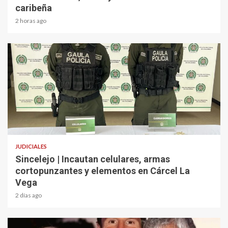
caribeña
2 horas ago
2 min read
JUDICIALES
Sincelejo | Incautan celulares, armas
cortopunzantes y elementos en Cárcel La
Vega
2 días ago