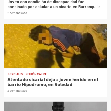
Joven con condición de discapacidad fue
asesinado por saludar a un sicario en Barranquilla
2 semanas ago
1 min read
JUDICIALES
REGIÓN CARIBE
𝗔𝘁𝗲𝗻𝘁𝗮𝗱𝗼 𝘀𝗶𝗰𝗮𝗿𝗶𝗮𝗹 𝗱𝗲𝗷𝗮 a 𝗷𝗼𝘃𝗲𝗻 𝗵𝗲𝗿𝗶𝗱𝗼 𝗲𝗻 𝗲𝗹
𝗯𝗮𝗿𝗿𝗶𝗼 𝗛𝗶𝗽𝗼𝗱𝗿𝗼𝗺𝗼, 𝗲𝗻 𝗦𝗼𝗹𝗲𝗱𝗮𝗱
2 semanas ago