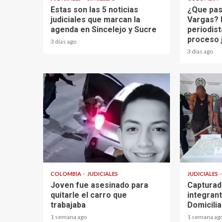
Estas son las 5 noticias
¿Que pas
judiciales que marcan la
Vargas? 
agenda en Sincelejo y Sucre
periodist
proceso 
3 días ago
3 días ago
2 min read
1 min read
COLOMBIA
JUDICIALES
JUDICIALES
Joven fue asesinado para
Capturad
quitarle el carro que
integran
trabajaba
Domicili
1 semana ago
1 semana ag