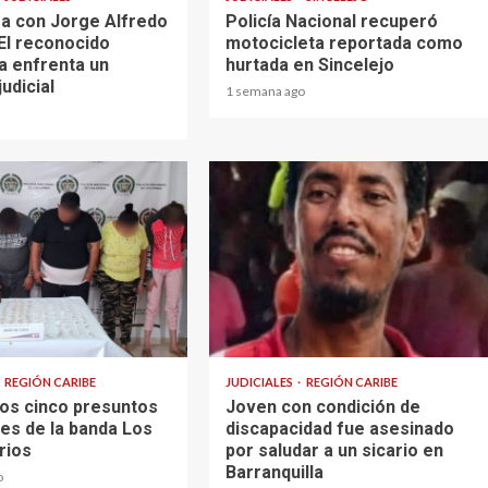
a con Jorge Alfredo
Policía Nacional recuperó
El reconocido
motocicleta reportada como
a enfrenta un
hurtada en Sincelejo
judicial
1 semana ago
1 min read
REGIÓN CARIBE
JUDICIALES
REGIÓN CARIBE
os cinco presuntos
Joven con condición de
tes de la banda Los
discapacidad fue asesinado
arios
por saludar a un sicario en
Barranquilla
o