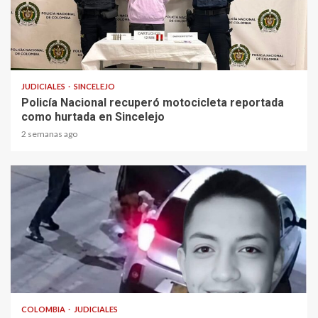
1 min read
JUDICIALES
SINCELEJO
Policía Nacional recuperó motocicleta reportada
como hurtada en Sincelejo
2 semanas ago
2 min read
COLOMBIA
JUDICIALES