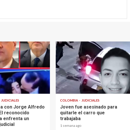
2 min read
JUDICIALES
COLOMBIA
JUDICIALES
a con Jorge Alfredo
Joven fue asesinado para
El reconocido
quitarle el carro que
a enfrenta un
trabajaba
judicial
1 semana ago