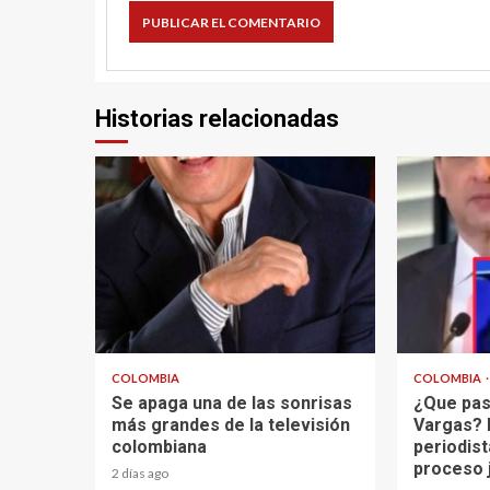
Historias relacionadas
1 min read
2 min read
COLOMBIA
COLOMBIA
Se apaga una de las sonrisas
¿Que pas
más grandes de la televisión
Vargas? 
colombiana
periodist
proceso 
2 días ago