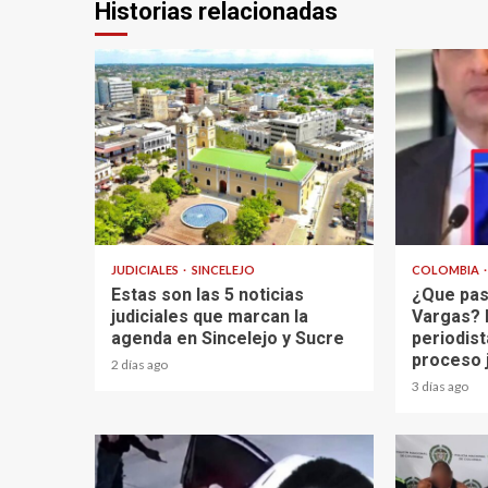
Historias relacionadas
2 min read
2 min read
JUDICIALES
SINCELEJO
COLOMBIA
Estas son las 5 noticias
¿Que pas
judiciales que marcan la
Vargas? 
agenda en Sincelejo y Sucre
periodist
proceso 
2 días ago
3 días ago