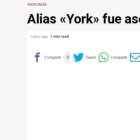
JUDICIALES
Alias «York» fue a
4 años ago
1 min read
0