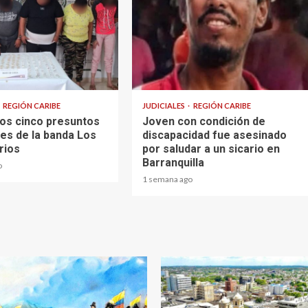
1 min read
REGIÓN CARIBE
JUDICIALES
REGIÓN CARIBE
os cinco presuntos
Joven con condición de
tes de la banda Los
discapacidad fue asesinado
arios
por saludar a un sicario en
Barranquilla
o
1 semana ago