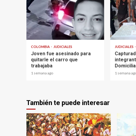
2 min read
1 min read
COLOMBIA
JUDICIALES
JUDICIALES
Joven fue asesinado para
Capturad
quitarle el carro que
integran
trabajaba
Domicili
1 semana ago
1 semana ag
También te puede interesar