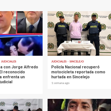
1 min read
JUDICIALES
JUDICIALES
SINCELEJO
a con Jorge Alfredo
Policía Nacional recuperó
El reconocido
motocicleta reportada como
a enfrenta un
hurtada en Sincelejo
judicial
1 semana ago