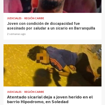
1 min read
JUDICIALES
REGIÓN CARIBE
Joven con condición de discapacidad fue
asesinado por saludar a un sicario en Barranquilla
2 semanas ago
1 min read
JUDICIALES
REGIÓN CARIBE
𝗔𝘁𝗲𝗻𝘁𝗮𝗱𝗼 𝘀𝗶𝗰𝗮𝗿𝗶𝗮𝗹 𝗱𝗲𝗷𝗮 a 𝗷𝗼𝘃𝗲𝗻 𝗵𝗲𝗿𝗶𝗱𝗼 𝗲𝗻 𝗲𝗹
𝗯𝗮𝗿𝗿𝗶𝗼 𝗛𝗶𝗽𝗼𝗱𝗿𝗼𝗺𝗼, 𝗲𝗻 𝗦𝗼𝗹𝗲𝗱𝗮𝗱