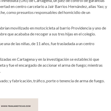
n Inmediata (URI) de Cartagena, un juez de control de garantías
rtad en centro carcelario a Jair Barrios Hernández, alias Yao; y
che, como presuntos responsables del homicidio de un
brían movilizado en motocicleta al barrio Providencia y uno de
bre que acababa de recoger a sus tres hijas en el colegio.
ue una de las niñas, de 11 años, fue trasladada a un centro
izadas en Cartagena y en la investigación se estableció que
icleta y fue el encargado de accionar el arma de fuego; mientras
.
vado; y fabricación, tráfico, porte o tenencia de arma de fuego.