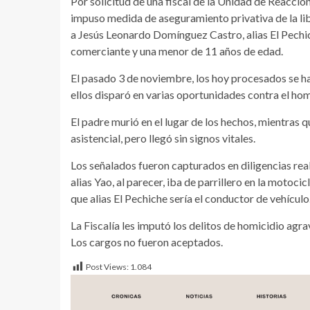
Por solicitud de una fiscal de la Unidad de Reacció
impuso medida de aseguramiento privativa de la libe
a Jesús Leonardo Domínguez Castro, alias El Pechi
comerciante y una menor de 11 años de edad.
El pasado 3 de noviembre, los hoy procesados se ha
ellos disparó en varias oportunidades contra el hom
El padre murió en el lugar de los hechos, mientras q
asistencial, pero llegó sin signos vitales.
Los señalados fueron capturados en diligencias real
alias Yao, al parecer, iba de parrillero en la motoc
que alias El Pechiche sería el conductor de vehículo
La Fiscalía les imputó los delitos de homicidio agra
Los cargos no fueron aceptados.
Post Views:
1.084