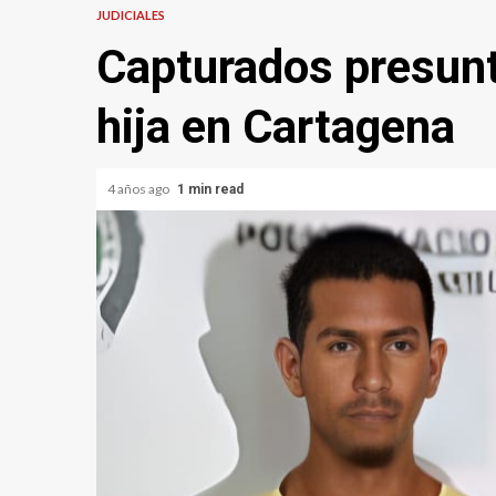
JUDICIALES
Capturados presunt
hija en Cartagena
4 años ago
1 min read