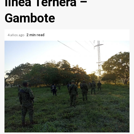
línea Ternera –
Gambote
4 años ago
2 min read