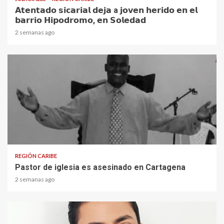
𝗔𝘁𝗲𝗻𝘁𝗮𝗱𝗼 𝘀𝗶𝗰𝗮𝗿𝗶𝗮𝗹 𝗱𝗲𝗷𝗮 a 𝗷𝗼𝘃𝗲𝗻 𝗵𝗲𝗿𝗶𝗱𝗼 𝗲𝗻 𝗲𝗹
𝗯𝗮𝗿𝗿𝗶𝗼 𝗛𝗶𝗽𝗼𝗱𝗿𝗼𝗺𝗼, 𝗲𝗻 𝗦𝗼𝗹𝗲𝗱𝗮𝗱
2 semanas ago
1 min read
REGIÓN CARIBE
Pastor de iglesia es asesinado en Cartagena
2 semanas ago