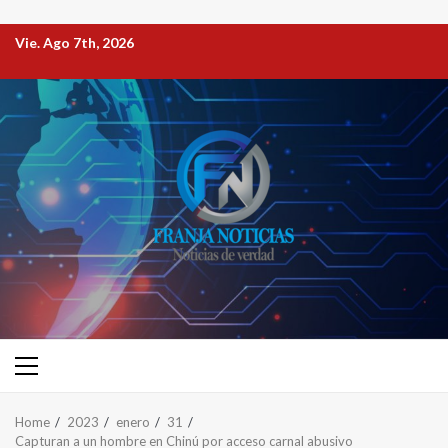
Vie. Ago 7th, 2026
Home
2023
enero
31
Capturan a un hombre en Chinú por acceso carnal abusivo