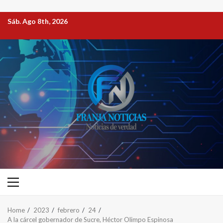
Sáb. Ago 8th, 2026
Home
2023
febrero
24
A la cárcel gobernador de Sucre, Héctor Olimpo Espinosa