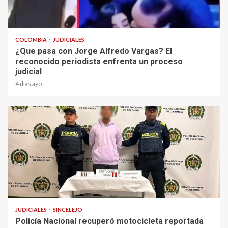
2 min read
COLOMBIA
JUDICIALES
¿Que pasa con Jorge Alfredo Vargas? El
reconocido periodista enfrenta un proceso
judicial
4 días ago
1 min read
JUDICIALES
SINCELEJO
Policía Nacional recuperó motocicleta reportada