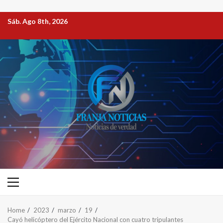
Sáb. Ago 8th, 2026
Home
2023
marzo
19
Cayó helicóptero del Ejército Nacional con cuatro tripulantes