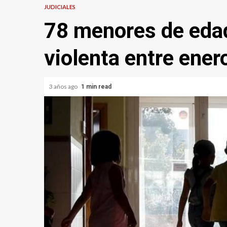
JUDICIALES
78 menores de edad
violenta entre ener
3 años ago
1 min read