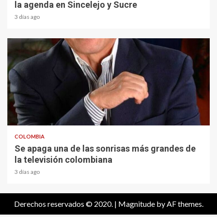
la agenda en Sincelejo y Sucre
3 días ago
1 min read
COLOMBIA
Se apaga una de las sonrisas más grandes de
la televisión colombiana
3 días ago
Derechos reservados © 2020.
|
Magnitude
by AF themes.