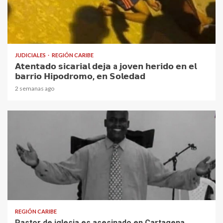
1 min read
JUDICIALES
REGIÓN CARIBE
𝗔𝘁𝗲𝗻𝘁𝗮𝗱𝗼 𝘀𝗶𝗰𝗮𝗿𝗶𝗮𝗹 𝗱𝗲𝗷𝗮 a 𝗷𝗼𝘃𝗲𝗻 𝗵𝗲𝗿𝗶𝗱𝗼 𝗲𝗻 𝗲𝗹
𝗯𝗮𝗿𝗿𝗶𝗼 𝗛𝗶𝗽𝗼𝗱𝗿𝗼𝗺𝗼, 𝗲𝗻 𝗦𝗼𝗹𝗲𝗱𝗮𝗱
2 semanas ago
1 min read
REGIÓN CARIBE
Pastor de iglesia es asesinado en Cartagena