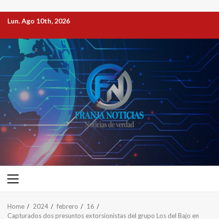
Lun. Ago 10th, 2026
Home
2024
febrero
16
Capturados dos presuntos extorsionistas del grupo Los del Bajo en