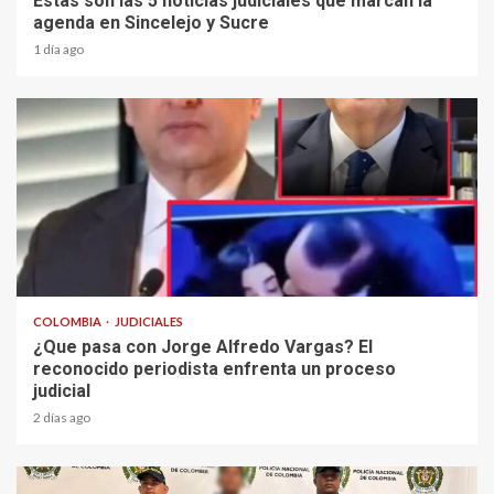
Estas son las 5 noticias judiciales que marcan la
agenda en Sincelejo y Sucre
1 día ago
2 min read
COLOMBIA
JUDICIALES
¿Que pasa con Jorge Alfredo Vargas? El
reconocido periodista enfrenta un proceso
judicial
2 días ago