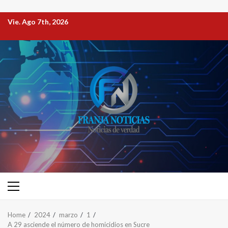
Vie. Ago 7th, 2026
Home
2024
marzo
1
A 29 asciende el número de homicidios en Sucre