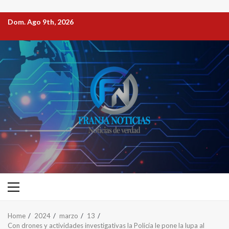
Dom. Ago 9th, 2026
Home
2024
marzo
13
Con drones y actividades investigativas la Policía le pone la lupa al