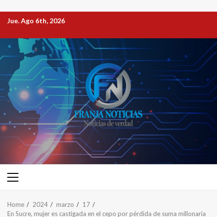
Jue. Ago 6th, 2026
Home
2024
marzo
17
En Sucre, mujer es castigada en el cepo por pérdida de suma millonaria