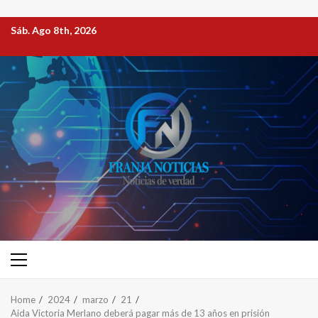
Sáb. Ago 8th, 2026
Home
2024
marzo
21
Aida Victoria Merlano deberá pagar más de 13 años en prisión