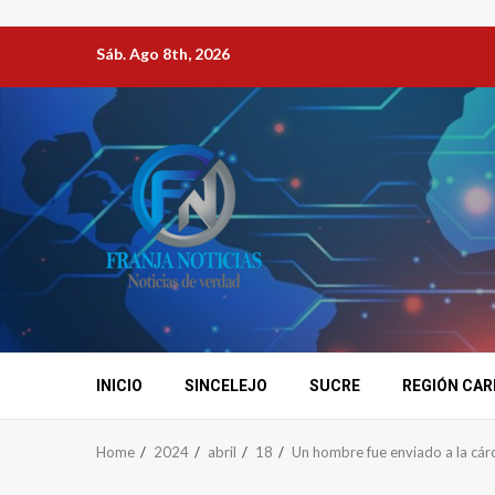
Sáb. Ago 8th, 2026
INICIO
SINCELEJO
SUCRE
REGIÓN CAR
Home
2024
abril
18
Un hombre fue enviado a la cárc