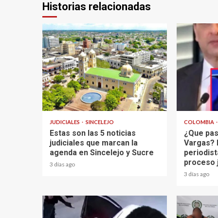
Historias relacionadas
2 min read
2 min read
JUDICIALES
SINCELEJO
COLOMBIA
Estas son las 5 noticias
¿Que pas
judiciales que marcan la
Vargas? 
agenda en Sincelejo y Sucre
periodist
proceso 
3 días ago
3 días ago