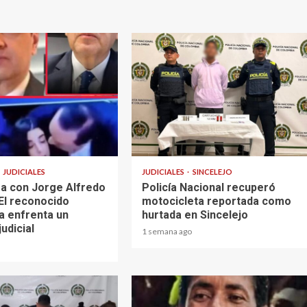
1 min read
JUDICIALES
JUDICIALES
SINCELEJO
a con Jorge Alfredo
Policía Nacional recuperó
El reconocido
motocicleta reportada como
a enfrenta un
hurtada en Sincelejo
judicial
1 semana ago