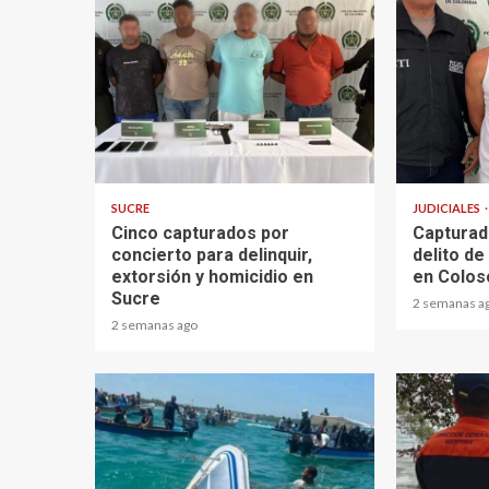
2 min read
1 min read
SUCRE
JUDICIALES
Cinco capturados por
Capturad
concierto para delinquir,
delito d
extorsión y homicidio en
en Colos
Sucre
2 semanas a
2 semanas ago