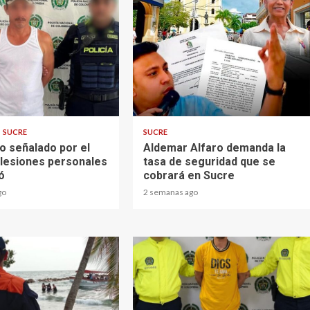
2 min read
SUCRE
SUCRE
o señalado por el
Aldemar Alfaro demanda la
e lesiones personales
tasa de seguridad que se
ó
cobrará en Sucre
go
2 semanas ago