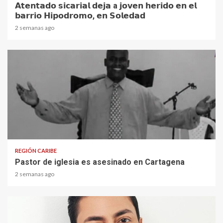
𝗔𝘁𝗲𝗻𝘁𝗮𝗱𝗼 𝘀𝗶𝗰𝗮𝗿𝗶𝗮𝗹 𝗱𝗲𝗷𝗮 a 𝗷𝗼𝘃𝗲𝗻 𝗵𝗲𝗿𝗶𝗱𝗼 𝗲𝗻 𝗲𝗹
𝗯𝗮𝗿𝗿𝗶𝗼 𝗛𝗶𝗽𝗼𝗱𝗿𝗼𝗺𝗼, 𝗲𝗻 𝗦𝗼𝗹𝗲𝗱𝗮𝗱
2 semanas ago
1 min read
REGIÓN CARIBE
Pastor de iglesia es asesinado en Cartagena
2 semanas ago