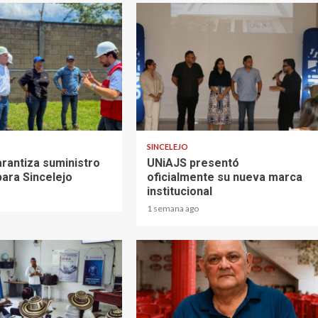
2 min read
SINCELEJO
rantiza suministro
UNiAJS presentó
para Sincelejo
oficialmente su nueva marca
institucional
1 semana ago