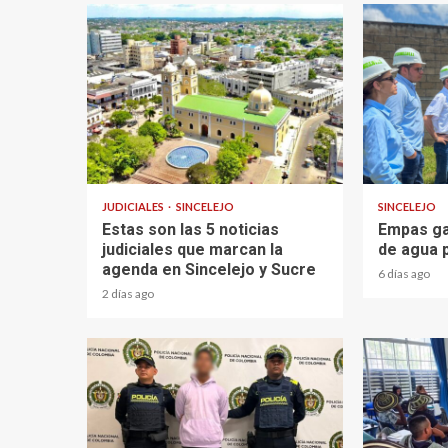
2 min read
1 min read
JUDICIALES
SINCELEJO
SINCELEJO
Estas son las 5 noticias
Empas ga
judiciales que marcan la
de agua 
agenda en Sincelejo y Sucre
6 días ago
2 días ago