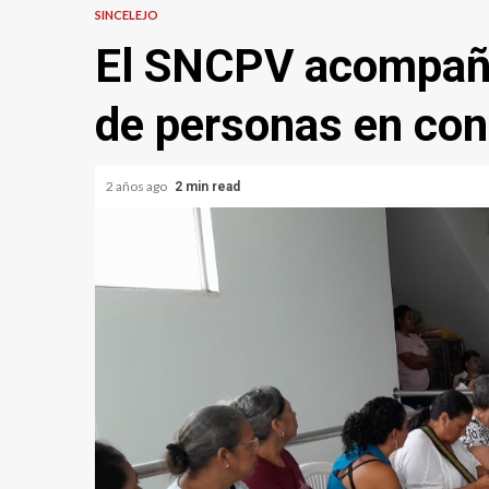
SINCELEJO
El SNCPV acompañó
de personas en con
2 años ago
2 min read