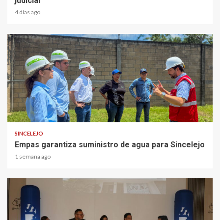
judicial
4 días ago
1 min read
SINCELEJO
Empas garantiza suministro de agua para Sincelejo
1 semana ago