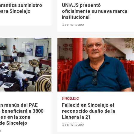
rantiza suministro
UNiAJS presentó
para Sincelejo
oficialmente su nueva marca
institucional
1 semana ago
1 min read
SINCELEJO
n menús del PAE
Falleció en Sincelejo el
 beneficiará a 3800
reconocido dueño de la
tes en la zona
Llanera la 21
de Sincelejo
1 semana ago
o