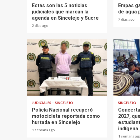
Estas son las 5 noticias
Empas ga
judiciales que marcan la
de agua 
agenda en Sincelejo y Sucre
7 días ago
2 días ago
1 min read
1 min read
JUDICIALES
SINCELEJO
SINCELEJO
Policía Nacional recuperó
Concerta
motocicleta reportada como
2027, que
hurtada en Sincelejo
estudian
indígena 
1 semana ago
1 semana ag