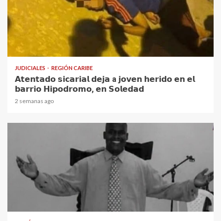
1 min read
JUDICIALES
REGIÓN CARIBE
𝗔𝘁𝗲𝗻𝘁𝗮𝗱𝗼 𝘀𝗶𝗰𝗮𝗿𝗶𝗮𝗹 𝗱𝗲𝗷𝗮 a 𝗷𝗼𝘃𝗲𝗻 𝗵𝗲𝗿𝗶𝗱𝗼 𝗲𝗻 𝗲𝗹
𝗯𝗮𝗿𝗿𝗶𝗼 𝗛𝗶𝗽𝗼𝗱𝗿𝗼𝗺𝗼, 𝗲𝗻 𝗦𝗼𝗹𝗲𝗱𝗮𝗱
2 semanas ago
1 min read