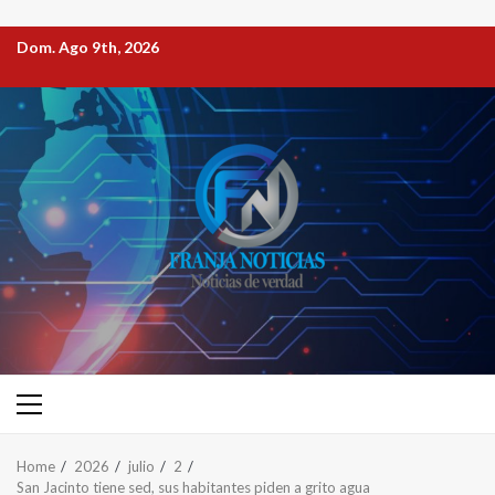
Dom. Ago 9th, 2026
Home
2026
julio
2
San Jacinto tiene sed, sus habitantes piden a grito agua