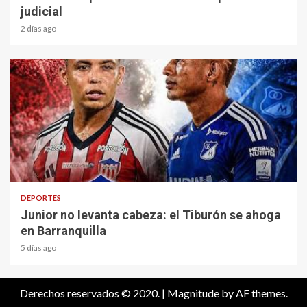
judicial
2 días ago
2 min read
DEPORTES
Junior no levanta cabeza: el Tiburón se ahoga
en Barranquilla
5 días ago
Derechos reservados © 2020.
|
Magnitude
by AF themes.