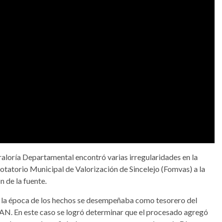
raloría Departamental encontró varias irregularidades en la
otatorio Municipal de Valorización de Sincelejo (Fomvas) a la
 de la fuente.
ra la época de los hechos se desempeñaba como tesorero del
AN. En este caso se logró determinar que el procesado agregó