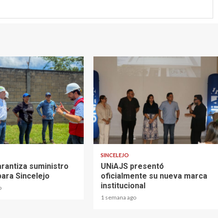
2 min read
SINCELEJO
rantiza suministro
UNiAJS presentó
para Sincelejo
oficialmente su nueva marca
institucional
o
1 semana ago