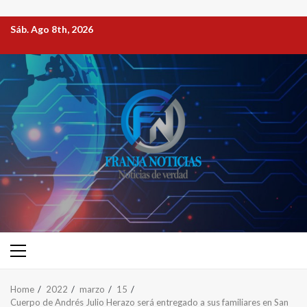
Sáb. Ago 8th, 2026
Home
2022
marzo
15
Cuerpo de Andrés Julio Herazo será entregado a sus familiares en San