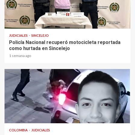
1 min read
JUDICIALES
SINCELEJO
Policía Nacional recuperó motocicleta reportada
como hurtada en Sincelejo
1 semana ago
2 min read
COLOMBIA
JUDICIALES