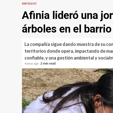
SINCELEJO
Afinia lideró una j
árboles en el barri
La compañía sigue dando muestra de su comp
territorios donde opera, impactando de mane
confiable, y una gestión ambiental y socia
4 años ago
2 min read