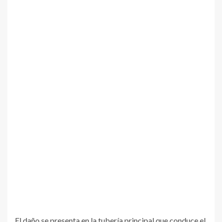
El daño se presenta en la tubería principal que conduce el