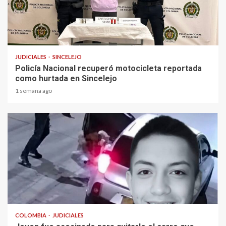
1 min read
JUDICIALES
SINCELEJO
Policía Nacional recuperó motocicleta reportada
como hurtada en Sincelejo
1 semana ago
2 min read
COLOMBIA
JUDICIALES