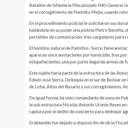
Batallón de Infantería Mecanizado N#5 General Jos
en el corregimiento de Pueblito Mejía, cuando retu
En el procedimiento policial le solicitaron sus doc
hallándole en su poder una pistola Pietro Beretta,
portátiles de comunicación, tres cargadores para ra
El hombre, natural de Palmitos- Sucre, tiene anotaci
aparecen once anotaciones por homicidio, tres por c
estupefacientes, una por porte ilegal de armas de fu
Este sujeto haría parte de la estructura de las Aut
Edwin José Sierra. Delinquía en el sur de Bolívar e
de Loba, Altos del Rosario y sus corregimientos. Ad
De igual forma, ha sido comandante de zona en Pal
la sub estructura Nicolás Antonio Uranio Reyes en 
captura por el delito de concierto para delinquir a
El detenido fue dejado a disposición de de la Fiscal