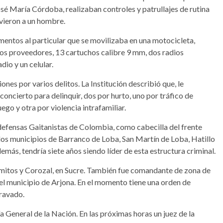
é María Córdoba, realizaban controles y patrullajes de rutina
vieron a un hombre.
umentos al particular que se movilizaba en una motocicleta,
 dos proveedores, 13 cartuchos calibre 9 mm, dos radios
dio y un celular.
ones por varios delitos. La Institución describió que, le
oncierto para delinquir, dos por hurto, uno por tráfico de
ego y otra por violencia intrafamiliar.
odefensas Gaitanistas de Colombia, como cabecilla del frente
n los municipios de Barranco de Loba, San Martín de Loba, Hatillo
emás, tendría siete años siendo líder de esta estructura criminal.
mitos y Corozal, en Sucre. También fue comandante de zona de
el municipio de Arjona. En el momento tiene una orden de
gravado.
ía General de la Nación. En las próximas horas un juez de la